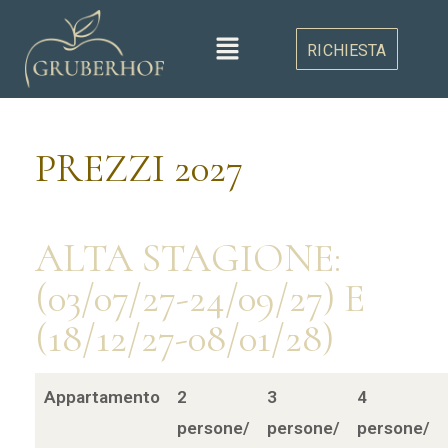
RICHIESTA
PREZZI 2027
ALTA STAGIONE:
(03/07/27-24/09/27) E
(18/12/27-08/01/28)
Appartamento
2
3
4
persone/
persone/
persone/