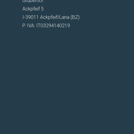
Gruberhof
Ackpfeif 5
I-39011 Ackpfeif/Lana (BZ)
P. IVA: IT03294140219