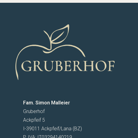
Fam. Simon Malleier
Gruberhof
Ackpfeif 5
I-39011 Ackpfeif/Lana (BZ)
P. IVA: IT03294140219